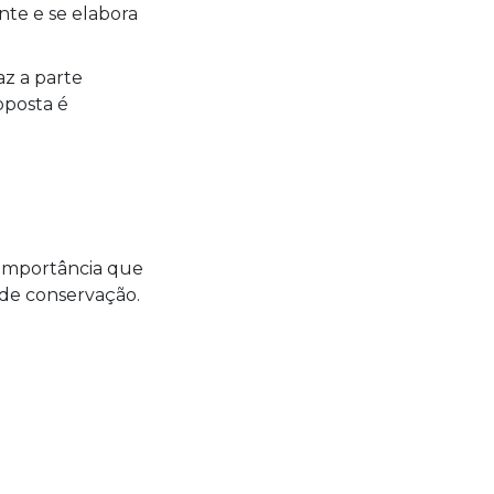
nte e se elabora
az a parte
oposta é
a importância que
 de conservação.