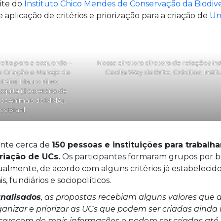
vite do
Instituto Chico Mendes de Conservação da Biodive
 aplicação de critérios e priorização para a criação de
Un
reita para a esquerda –
Nossa diretora diretora de relações ins
de Criação e Manejo de
Cecília Wey de Brito. Créditos: Instit
Bio), Mauro Pires
squita (Secretária de
tos Animais do MMA).
os Brasil.
nte cerca de
150 pessoas e instituições para trabalh
riação de UCs.
Os participantes formaram grupos por b
dualmente, de acordo com alguns critérios já estabelecid
, fundiários e sociopolíticos.
analisados
, as propostas recebiam alguns valores que
ganizar e priorizar as UCs que podem ser criadas ainda
 carecem de mais informações e podem ser criadas até