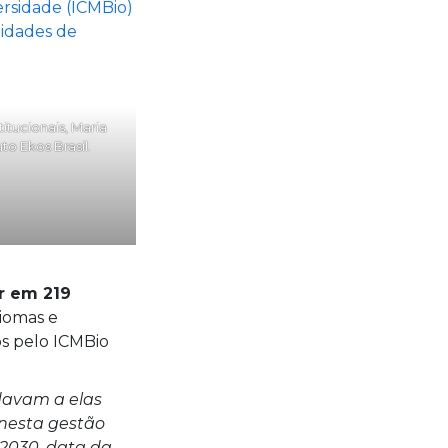
rsidade (ICMBio)
idades de
titucionais, Maria
uto Ekos Brasil.
ar em 219
iomas e
os pelo ICMBio
 davam a elas
 nesta gestão
 2030, data da