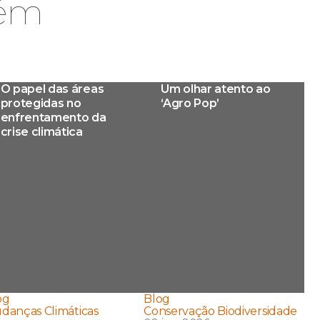
bém
O papel das áreas
Um olhar atento ao
protegidas no
‘Agro Pop’
enfrentamento da
crise climática
og
Blog
danças Climáticas
Conservação Biodiversidade