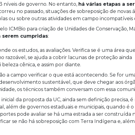
s 3 níveis de governo. No entanto,
há várias etapas a s
correu no passado, situações de sobreposição de novas á
olas ou sobre outras atividades em campo incompatíveis
pelo ICMBio para criação de Unidades de Conservação, Mar
a serem cumpridas
:
de os estudos, as avaliações. Verifica se é uma área qu
razoável, se ajuda a cobrir lacunas de proteção ainda
 beleza cênica, e assim por diante.
 vão a campo verificar o que está acontecendo. Se for um
e desenvolvimento sustentável, que deve chegar aos órgã
ade, os técnicos também conversam com essa comuni
inicial da proposta da UC, ainda sem definição precisa, 
al, além de governos estaduais e municipais, quando é o 
sportes pode avaliar se há uma estrada a ser construída n
icar se não há sobreposição com Terra Indígena e, além 