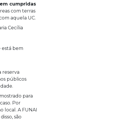
erem cumpridas
reas com terras
 com aquela UC.
ia Cecília
e está bem
a reserva
os públicos
dade.
é mostrado para
caso. Por
o local. A FUNAI
disso, são