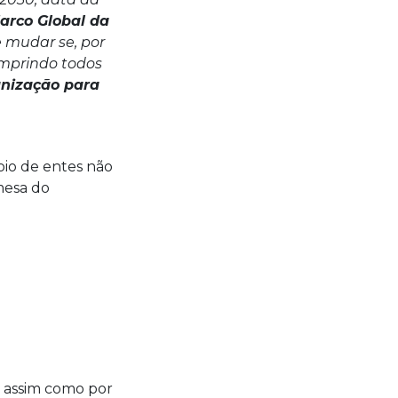
arco Global da
 mudar se, por
umprindo todos
anização para
oio de entes não
mesa do
, assim como por