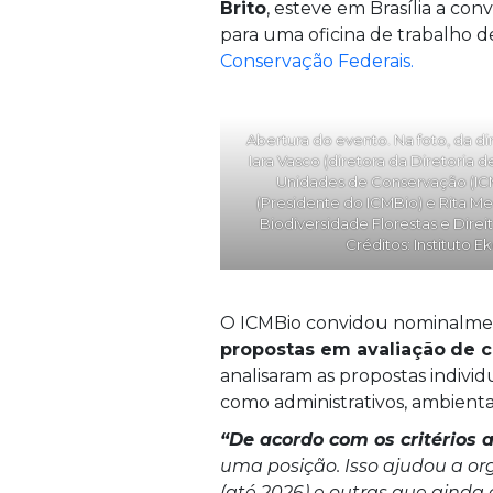
Brito
, esteve em Brasília a con
para uma oficina de trabalho de
Conservação Federais.
Abertura do evento. Na foto, da di
Iara Vasco (diretora da Diretoria 
Unidades de Conservação (ICM
(Presidente do ICMBio) e Rita Me
Biodiversidade Florestas e Direi
Créditos: Instituto Ek
O ICMBio convidou nominalme
propostas em avaliação
de c
analisaram as propostas indivi
como administrativos, ambientais
“De acordo com os critérios 
uma posição. Isso ajudou a or
(até 2026) e outras que ainda