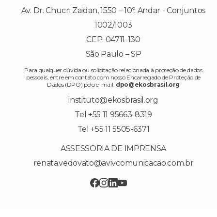
Av. Dr. Chucri Zaidan, 1550 – 10º. Andar - Conjuntos
1002/1003
CEP: 04711-130
São Paulo – SP
Para qualquer dúvida ou solicitação relacionada à proteção de dados
pessoais, entre em contato com nosso Encarregado de Proteção de
Dados (DPO) pelo e-mail:
dpo@ekosbrasil.org
instituto@ekosbrasil.org
Tel +55 11 95663-8319
Tel +55 11 5505-6371
ASSESSORIA DE IMPRENSA
renata.vedovato@avivcomunicacao.com.br