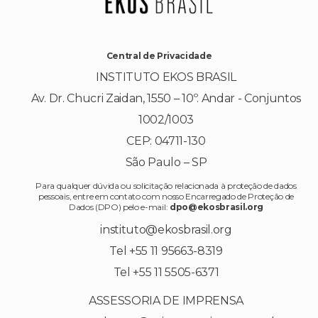
Central de Privacidade
INSTITUTO EKOS BRASIL
Av. Dr. Chucri Zaidan, 1550 – 10º. Andar - Conjuntos
1002/1003
CEP: 04711-130
São Paulo – SP
Para qualquer dúvida ou solicitação relacionada à proteção de dados
pessoais, entre em contato com nosso Encarregado de Proteção de
Dados (DPO) pelo e-mail:
dpo@ekosbrasil.org
instituto@ekosbrasil.org
Tel +55 11 95663-8319
Tel +55 11 5505-6371
ASSESSORIA DE IMPRENSA