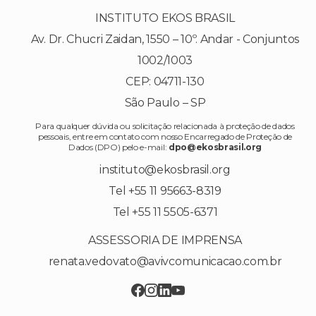
INSTITUTO EKOS BRASIL
Av. Dr. Chucri Zaidan, 1550 – 10º. Andar - Conjuntos
1002/1003
CEP: 04711-130
São Paulo – SP
Para qualquer dúvida ou solicitação relacionada à proteção de dados
pessoais, entre em contato com nosso Encarregado de Proteção de
Dados (DPO) pelo e-mail:
dpo@ekosbrasil.org
instituto@ekosbrasil.org
Tel +55 11 95663-8319
Tel +55 11 5505-6371
ASSESSORIA DE IMPRENSA
renata.vedovato@avivcomunicacao.com.br