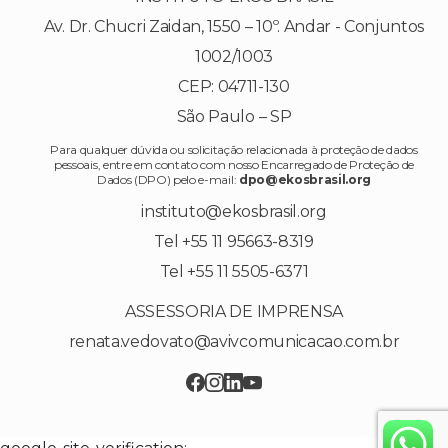
Av. Dr. Chucri Zaidan, 1550 – 10º. Andar - Conjuntos
1002/1003
CEP: 04711-130
São Paulo – SP
Para qualquer dúvida ou solicitação relacionada à proteção de dados
pessoais, entre em contato com nosso Encarregado de Proteção de
Dados (DPO) pelo e-mail:
dpo@ekosbrasil.org
instituto@ekosbrasil.org
Tel +55 11 95663-8319
Tel +55 11 5505-6371
ASSESSORIA DE IMPRENSA
renata.vedovato@avivcomunicacao.com.br