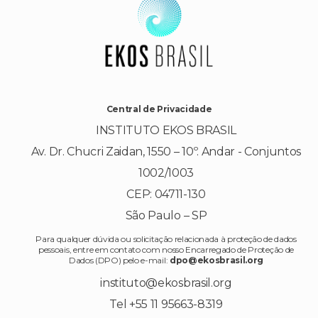
Central de Privacidade
INSTITUTO EKOS BRASIL
Av. Dr. Chucri Zaidan, 1550 – 10º. Andar - Conjuntos
1002/1003
CEP: 04711-130
São Paulo – SP
Para qualquer dúvida ou solicitação relacionada à proteção de dados
pessoais, entre em contato com nosso Encarregado de Proteção de
Dados (DPO) pelo e-mail:
dpo@ekosbrasil.org
instituto@ekosbrasil.org
Tel +55 11 95663-8319