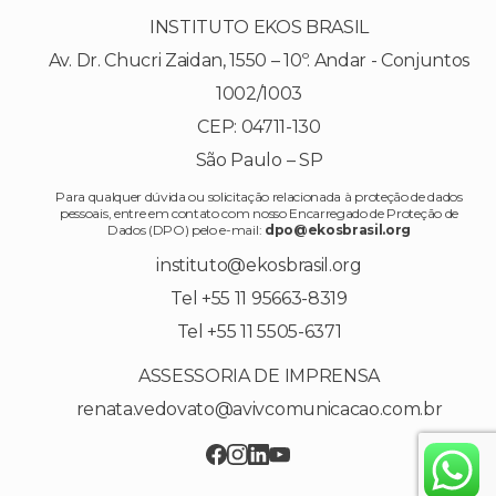
INSTITUTO EKOS BRASIL
Av. Dr. Chucri Zaidan, 1550 – 10º. Andar - Conjuntos
1002/1003
CEP: 04711-130
São Paulo – SP
Para qualquer dúvida ou solicitação relacionada à proteção de dados
pessoais, entre em contato com nosso Encarregado de Proteção de
Dados (DPO) pelo e-mail:
dpo@ekosbrasil.org
instituto@ekosbrasil.org
Tel +55 11 95663-8319
Tel +55 11 5505-6371
ASSESSORIA DE IMPRENSA
renata.vedovato@avivcomunicacao.com.br