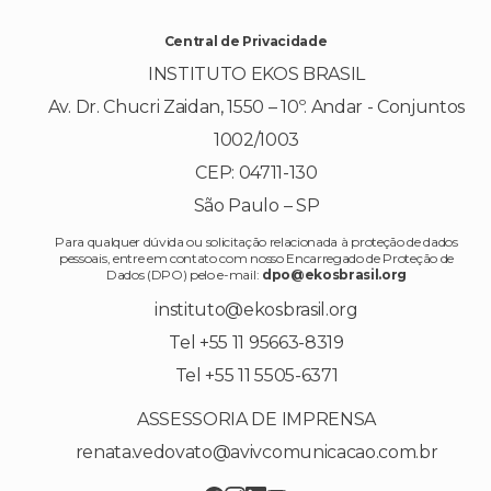
Central de Privacidade
INSTITUTO EKOS BRASIL
Av. Dr. Chucri Zaidan, 1550 – 10º. Andar - Conjuntos
1002/1003
CEP: 04711-130
São Paulo – SP
Para qualquer dúvida ou solicitação relacionada à proteção de dados
pessoais, entre em contato com nosso Encarregado de Proteção de
Dados (DPO) pelo e-mail:
dpo@ekosbrasil.org
instituto@ekosbrasil.org
Tel +55 11 95663-8319
Tel +55 11 5505-6371
ASSESSORIA DE IMPRENSA
renata.vedovato@avivcomunicacao.com.br