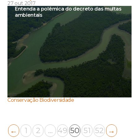
27 out 2017
Entenda a polêmica do decreto das multas
ambientais
Conservação Biodiversidade
←
1
2
…
49
50
51
52
→