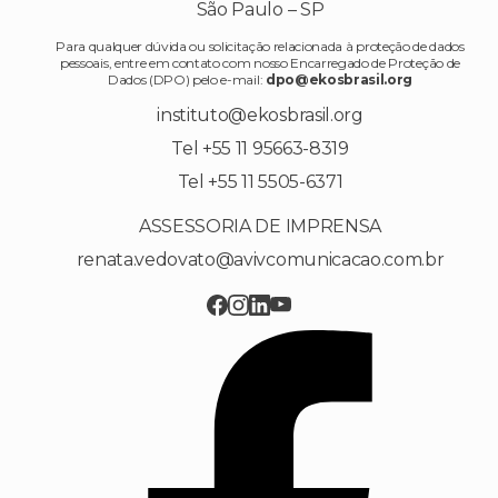
São Paulo – SP
Para qualquer dúvida ou solicitação relacionada à proteção de dados
pessoais, entre em contato com nosso Encarregado de Proteção de
Dados (DPO) pelo e-mail:
dpo@ekosbrasil.org
instituto@ekosbrasil.org
Tel +55 11 95663-8319
Tel +55 11 5505-6371
ASSESSORIA DE IMPRENSA
renata.vedovato@avivcomunicacao.com.br