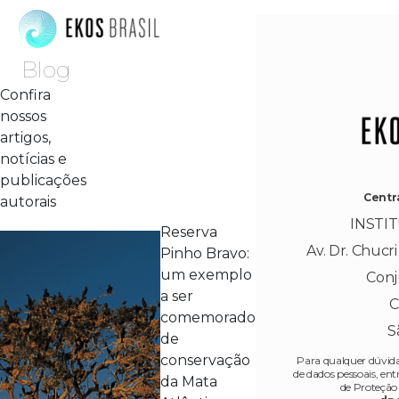
Blog
Confira
nossos
artigos,
notícias e
publicações
Centr
autorais
INSTI
Reserva
Av. Dr. Chucri
Pinho Bravo:
um exemplo
Conj
a ser
C
comemorado
S
de
conservação
Para qualquer dúvida
de dados pessoais, e
da Mata
de Proteção