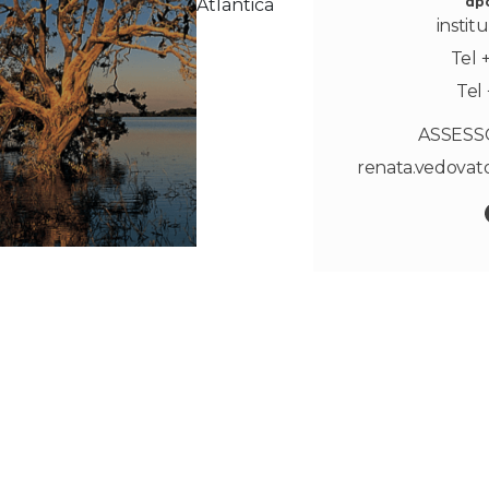
dp
Atlântica
instit
Tel 
Tel 
ASSESS
renata.vedova