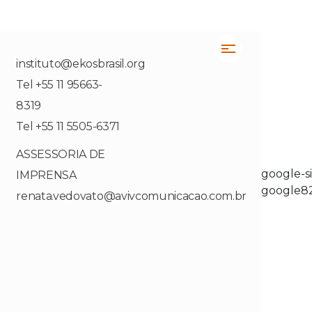
instituto@ekosbrasil.org
Tel +55 11 95663-
8319
Tel +55 11 5505-6371
ASSESSORIA DE
google-si
IMPRENSA
google8
renata.vedovato@avivcomunicacao.com.br