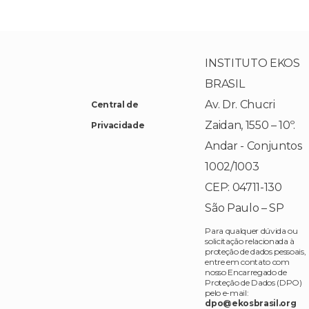
INSTITUTO EKOS
BRASIL
Av. Dr. Chucri
Central de
Zaidan, 1550 – 10º.
Privacidade
Andar - Conjuntos
1002/1003
CEP: 04711-130
São Paulo – SP
Para qualquer dúvida ou
solicitação relacionada à
proteção de dados pessoais,
entre em contato com
nosso Encarregado de
Proteção de Dados (DPO)
pelo e-mail:
dpo@ekosbrasil.org