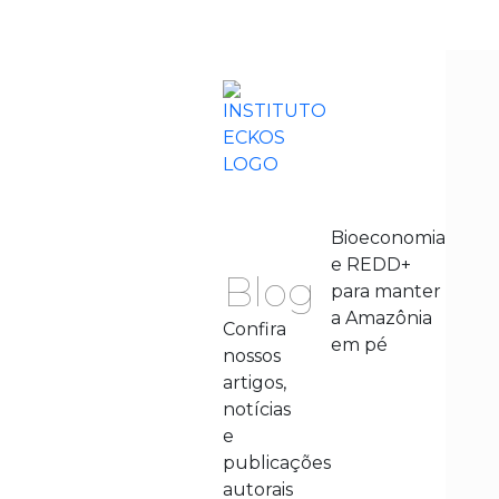
Bioeconomia
e REDD+
Blog
para manter
a Amazônia
Confira
em pé
nossos
artigos,
notícias
e
publicações
autorais