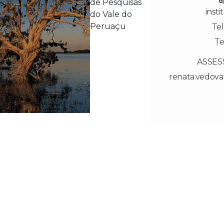
d
de Pesquisas
inst
do Vale do
Peruaçu
Tel
Te
ASSES
renata.vedov