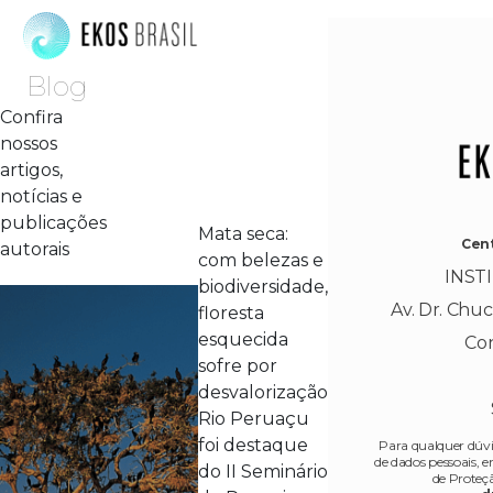
Blog
Confira
nossos
artigos,
notícias e
publicações
Mata seca:
Cent
autorais
com belezas e
INST
biodiversidade,
Av. Dr. Chucr
floresta
esquecida
Co
sofre por
desvalorização
Rio Peruaçu
foi destaque
Para qualquer dúvi
de dados pessoais,
do II Seminário
de Proteç