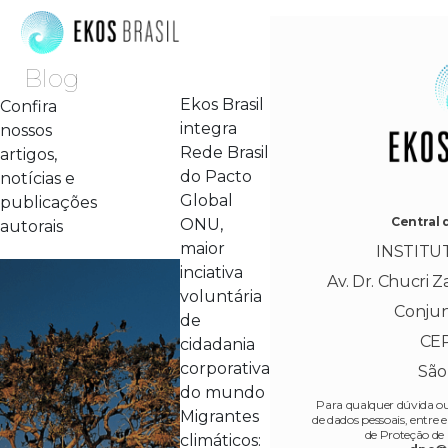
Blog
Ekos Brasil
Confira
integra
nossos
Rede Brasil
artigos,
do Pacto
notícias e
Global
publicações
Central 
ONU,
autorais
maior
INSTITU
inciativa
Av. Dr. Chucri Za
voluntária
Conjun
de
CEP
cidadania
corporativa
São
do mundo
Para qualquer dúvida ou 
Migrantes
de dados pessoais, entr
de Proteção de
climáticos: