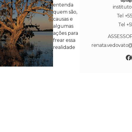
dpo@e
entenda
institut
quem são,
Tel +5
causas e
Tel +5
algumas
ações para
ASSESSOR
frear essa
renata.vedovato
realidade