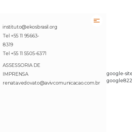
instituto@ekosbrasil.org
Tel +55 11 95663-
8319
Tel +55 11 5505-6371
ASSESSORIA DE
google-site
IMPRENSA
google822
renata.vedovato@avivcomunicacao.com.br