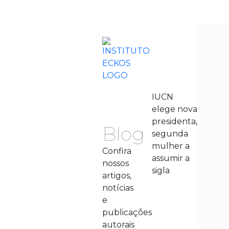
IUCN
elege nova
presidenta,
Blog
segunda
mulher a
Confira
assumir a
nossos
sigla
artigos,
notícias
e
publicações
autorais