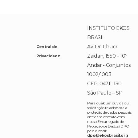
INSTITUTO EKOS
BRASIL
Av. Dr. Chucri
Central de
Zaidan, 1550 – 10º.
Privacidade
Andar - Conjuntos
1002/1003
CEP: 04711-130
São Paulo – SP
Para qualquer dúvida ou
solicitação relacionada à
proteção de dados pessoais,
entre em contato com
nosso Encarregado de
Proteção de Dados (DPO)
pelo e-mail:
dpo@ekosbrasil.org