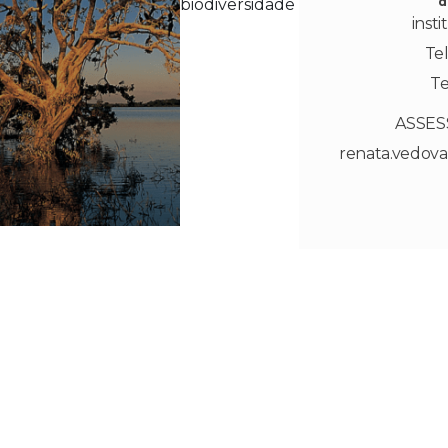
d
biodiversidade
inst
Tel
Te
ASSES
renata.vedov