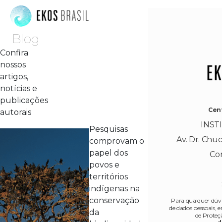
Blog
Confira
nossos
artigos,
notícias e
publicações
Cent
autorais
INST
Pesquisas
Av. Dr. Chucr
comprovam o
papel dos
Co
povos e
territórios
indígenas na
conservação
Para qualquer dúvi
de dados pessoais,
da
de Proteç