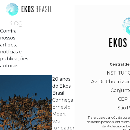
Blog
Confira
nossos
artigos,
notícias e
publicações
Central de
autorais
INSTITUT
20 anos
Av. Dr. Chucri Zai
do Ekos
Conjunt
Brasil:
CEP: 
Conheça
Ernesto
São P
Moeri,
Para qualquer dúvida ou so
seu
de dados pessoais, entre 
de Proteção de D
fundador