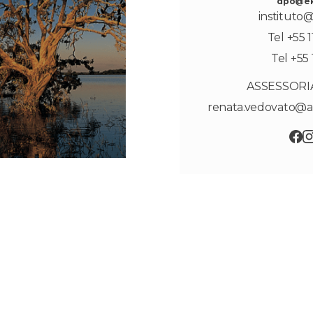
dpo@eko
instituto@
Tel +55 
Tel +55 
ASSESSORI
renata.vedovato@a