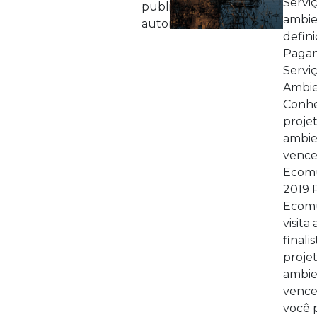
Servi
publicações
ambie
autorais
defini
Pagam
Servi
Ambie
Conhe
proje
ambie
vence
Ecom
2019 
Ecom
visita
finalis
proje
ambie
vence
você 