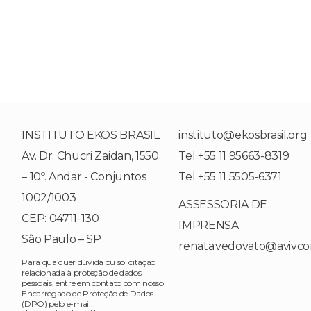
INSTITUTO EKOS BRASIL
instituto@ekosbrasil.org
Av. Dr. Chucri Zaidan, 1550
Tel +55 11 95663-8319
– 10º. Andar - Conjuntos
Tel +55 11 5505-6371
1002/1003
ASSESSORIA DE
CEP: 04711-130
IMPRENSA
São Paulo – SP
renata.vedovato@avivc
Para qualquer dúvida ou solicitação
relacionada à proteção de dados
pessoais, entre em contato com nosso
Encarregado de Proteção de Dados
(DPO) pelo e-mail: