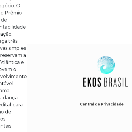
gócio. O
do Prêmio
 de
ntabilidade
vação.
ça três
tivas simples
reservam a
Atlântica e
ovem o
volvimento
ntável
rama
udança
dital para
Central de Privacidade
ão de
tos
ntais