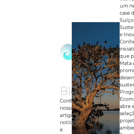
um ne
case 
Suíço
Suste
e Ino
Conhe
inicia
que p
Mata 
prom
desen
suste
Blog
Prog
Ecom
Confira
abre e
nossos
seleç
artigos,
proje
notícias
ambie
e