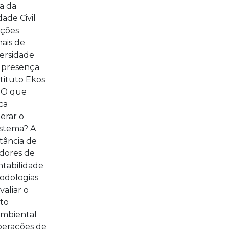
a da
ade Civil
ações
nais de
versidade
 presença
tituto Ekos
. O que
ica
erar o
istema? A
tância de
adores de
ntabilidade
odologias
valiar o
to
ambiental
perações de