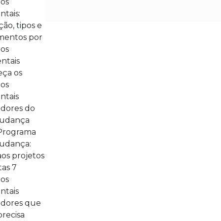
ços
ntais:
ção, tipos e
entos por
ços
ntais
ça os
tos
ntais
dores do
udança
Programa
udança:
 aos projetos
tas 7
tos
ntais
dores que
precisa