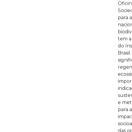
Oficin
Socied
para 
nacio
biodi
tem a
do Ins
Brasil
signif
regen
ecoss
impor
indic
suste
e met
para a
impac
socio
das o