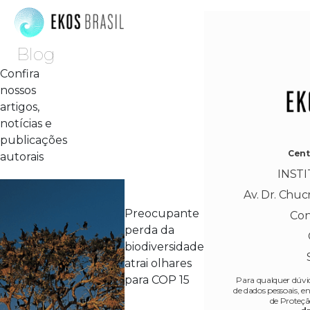
Blog
Confira
nossos
artigos,
notícias e
publicações
Cent
autorais
INST
Av. Dr. Chucr
Preocupante
Con
perda da
biodiversidade
atrai olhares
para COP 15
Para qualquer dúvid
de dados pessoais, 
de Proteçã