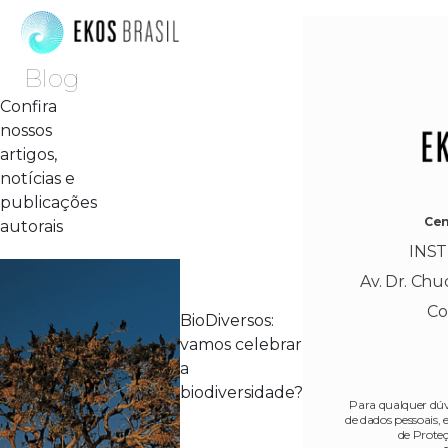
Blog
Confira
nossos
artigos,
notícias e
publicações
Cen
autorais
INST
Av. Dr. Chuc
Co
BioDiversos:
vamos celebrar
a
biodiversidade?
Para qualquer dúv
de dados pessoais
de Prote