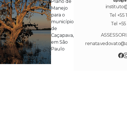
dpo@ek
Plano de
instituto
Manejo
para o
Tel +55 
município
Tel +55
de
ASSESSORI
Caçapava,
em São
renata.vedovato@
Paulo