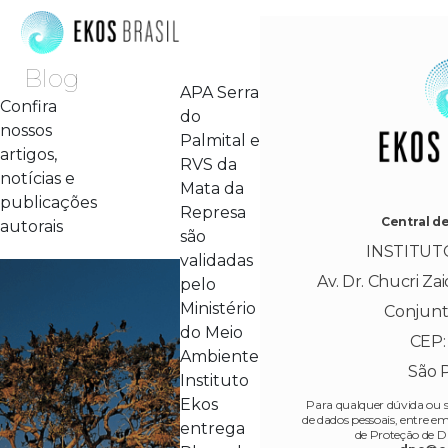
Blog
APA Serra
Confira
do
nossos
Palmital e
artigos,
RVS da
notícias e
Mata da
publicações
Represa
Central d
autorais
são
INSTITUT
validadas
Av. Dr. Chucri Zai
pelo
Ministério
Conjunt
do Meio
CEP:
Ambiente
São 
Instituto
Ekos
Para qualquer dúvida ou s
de dados pessoais, entre 
entrega
de Proteção de D