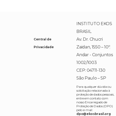
INSTITUTO EKOS
BRASIL
Av. Dr. Chucri
Central de
Zaidan, 1550 – 10º.
Privacidade
Andar - Conjuntos
1002/1003
CEP: 04711-130
São Paulo – SP
Para qualquer dúvida ou
solicitação relacionada à
proteção de dados pessoais,
entre em contato com
nosso Encarregado de
Proteção de Dados (DPO)
pelo e-mail:
dpo@ekosbrasil.org