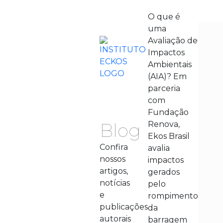
O que é
uma
Avaliação de
Impactos
Ambientais
(AIA)? Em
parceria
com
Fundação
Blog
Renova,
Ekos Brasil
Confira
avalia
nossos
impactos
artigos,
gerados
notícias
pelo
e
rompimento
publicações
da
autorais
barragem