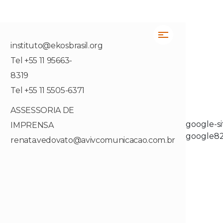
instituto@ekosbrasil.org
Tel +55 11 95663-
8319
Tel +55 11 5505-6371
ASSESSORIA DE
google-sit
IMPRENSA
google8
renata.vedovato@avivcomunicacao.com.br