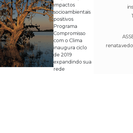
impactos
in
socioambientais
positivos
Programa
Compromisso
ASS
com o Clima
renata.ved
inaugura ciclo
de 2019
expandindo sua
rede