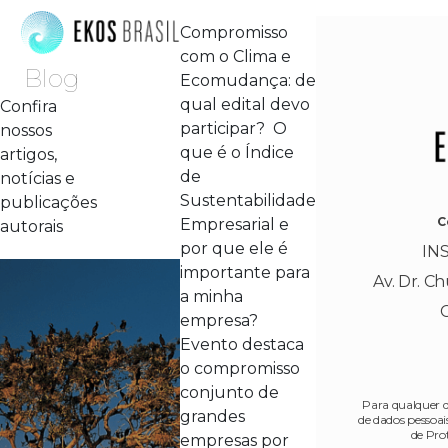
Compromisso
com o Clima e
Blog
Ecomudança: de
qual edital devo
Confira
participar? O
nossos
que é o Índice
artigos,
de
notícias e
Sustentabilidade
publicações
C
Empresarial e
autorais
por que ele é
IN
importante para
Av. Dr. Ch
a minha
empresa?
Evento destaca
o compromisso
conjunto de
Para qualquer d
grandes
de dados pessoa
de Pro
empresas por