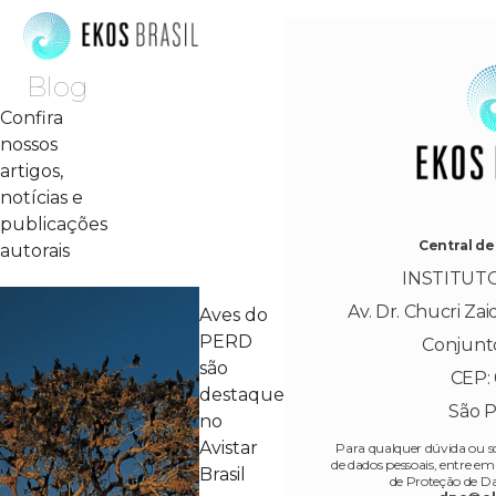
Blog
Confira
nossos
artigos,
notícias e
publicações
Central de
autorais
INSTITUT
Av. Dr. Chucri Zai
Aves do
PERD
Conjunt
são
CEP: 
destaque
São P
no
Avistar
Para qualquer dúvida ou so
de dados pessoais, entre 
Brasil
de Proteção de D