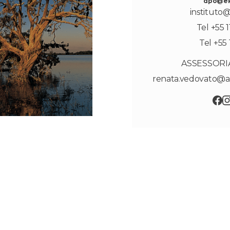
dpo@eko
instituto@
Tel +55 
Tel +55 
ASSESSORI
renata.vedovato@a