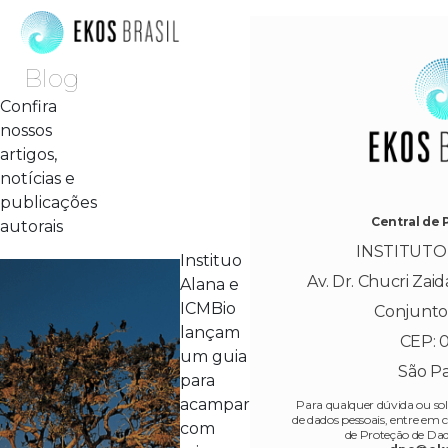
Blog
Confira
nossos
artigos,
notícias e
publicações
Central de 
autorais
INSTITUTO
Instituo
Av. Dr. Chucri Zaid
Alana e
ICMBio
Conjunto
lançam
CEP: 0
um guia
São Pa
para
acampar
Para qualquer dúvida ou sol
de dados pessoais, entre em
com
de Proteção de Dad