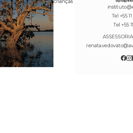
dpo@eko
crianças
instituto@e
Tel +55 1
Tel +55 1
ASSESSORIA
renata.vedovato@av