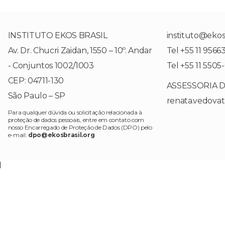
INSTITUTO EKOS BRASIL
instituto@ekosb
Av. Dr. Chucri Zaidan, 1550 – 10º. Andar
Tel +55 11 9566
- Conjuntos 1002/1003
Tel +55 11 5505
CEP: 04711-130
ASSESSORIA 
São Paulo – SP
renata.vedova
Para qualquer dúvida ou solicitação relacionada à
proteção de dados pessoais, entre em contato com
nosso Encarregado de Proteção de Dados (DPO) pelo
e-mail:
dpo@ekosbrasil.org
l