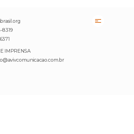
rasil.org
3-8319
-6371
DE IMPRENSA
to@avivcomunicacao.com.br