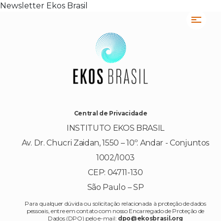
Newsletter Ekos Brasil
Central de Privacidade
INSTITUTO EKOS BRASIL
Av. Dr. Chucri Zaidan, 1550 – 10º. Andar - Conjuntos
1002/1003
CEP: 04711-130
São Paulo – SP
Para qualquer dúvida ou solicitação relacionada à proteção de dados
pessoais, entre em contato com nosso Encarregado de Proteção de
Dados (DPO) pelo e-mail:
dpo@ekosbrasil.org