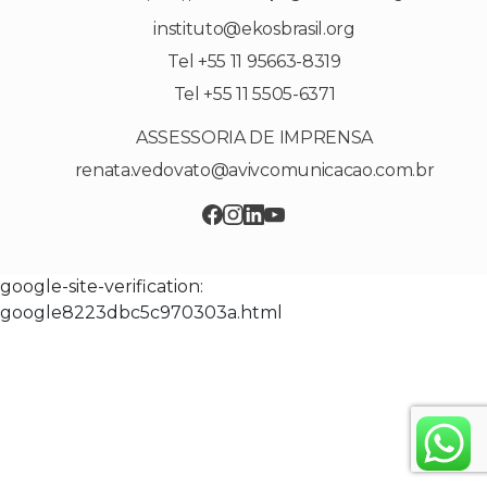
instituto@ekosbrasil.org
Tel +55 11 95663-8319
Tel +55 11 5505-6371
ASSESSORIA DE IMPRENSA
renata.vedovato@avivcomunicacao.com.br
google-site-verification:
google8223dbc5c970303a.html