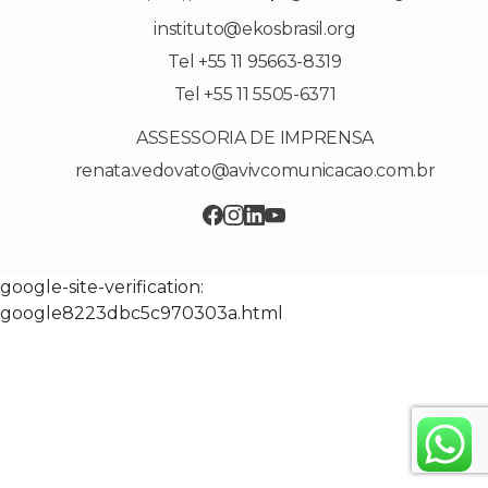
instituto@ekosbrasil.org
Tel +55 11 95663-8319
Tel +55 11 5505-6371
ASSESSORIA DE IMPRENSA
renata.vedovato@avivcomunicacao.com.br
google-site-verification:
google8223dbc5c970303a.html