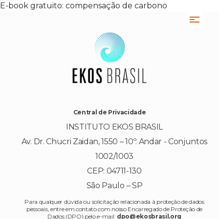
E-book gratuito: compensação de carbono
Central de Privacidade
INSTITUTO EKOS BRASIL
Av. Dr. Chucri Zaidan, 1550 – 10º. Andar - Conjuntos
1002/1003
CEP: 04711-130
São Paulo – SP
Para qualquer dúvida ou solicitação relacionada à proteção de dados
pessoais, entre em contato com nosso Encarregado de Proteção de
Dados (DPO) pelo e-mail:
dpo@ekosbrasil.org