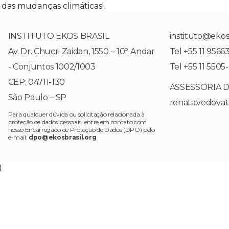
 das mudanças climáticas!
INSTITUTO EKOS BRASIL
instituto@ekosb
Av. Dr. Chucri Zaidan, 1550 – 10º. Andar
Tel +55 11 9566
- Conjuntos 1002/1003
Tel +55 11 5505
CEP: 04711-130
ASSESSORIA 
São Paulo – SP
renata.vedova
Para qualquer dúvida ou solicitação relacionada à
proteção de dados pessoais, entre em contato com
nosso Encarregado de Proteção de Dados (DPO) pelo
e-mail:
dpo@ekosbrasil.org
l