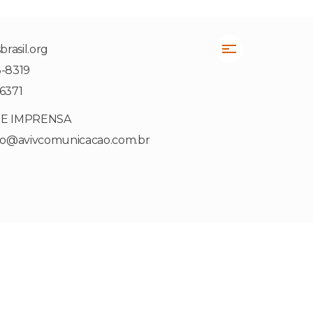
rasil.org
3-8319
-6371
DE IMPRENSA
to@avivcomunicacao.com.br