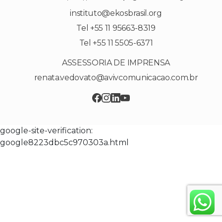
instituto@ekosbrasil.org
Tel +55 11 95663-8319
Tel +55 11 5505-6371
ASSESSORIA DE IMPRENSA
renata.vedovato@avivcomunicacao.com.br
google-site-verification:
google8223dbc5c970303a.html