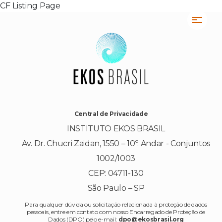
CF Listing Page
Central de Privacidade
INSTITUTO EKOS BRASIL
Av. Dr. Chucri Zaidan, 1550 – 10º. Andar - Conjuntos
1002/1003
CEP: 04711-130
São Paulo – SP
Para qualquer dúvida ou solicitação relacionada à proteção de dados
pessoais, entre em contato com nosso Encarregado de Proteção de
Dados (DPO) pelo e-mail:
dpo@ekosbrasil.org