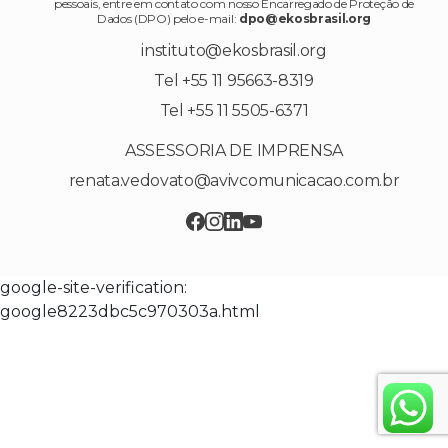
pessoais, entre em contato com nosso Encarregado de Proteção de
Dados (DPO) pelo e-mail:
dpo@ekosbrasil.org
instituto@ekosbrasil.org
Tel +55 11 95663-8319
Tel +55 11 5505-6371
ASSESSORIA DE IMPRENSA
renata.vedovato@avivcomunicacao.com.br
google-site-verification:
google8223dbc5c970303a.html