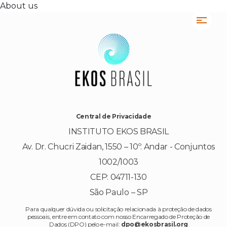
About us
Central de Privacidade
INSTITUTO EKOS BRASIL
Av. Dr. Chucri Zaidan, 1550 – 10º. Andar - Conjuntos
1002/1003
CEP: 04711-130
São Paulo – SP
Para qualquer dúvida ou solicitação relacionada à proteção de dados
pessoais, entre em contato com nosso Encarregado de Proteção de
Dados (DPO) pelo e-mail:
dpo@ekosbrasil.org