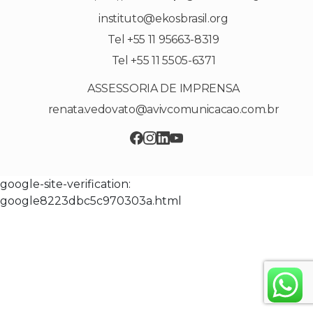
instituto@ekosbrasil.org
Tel +55 11 95663-8319
Tel +55 11 5505-6371
ASSESSORIA DE IMPRENSA
renata.vedovato@avivcomunicacao.com.br
google-site-verification:
google8223dbc5c970303a.html