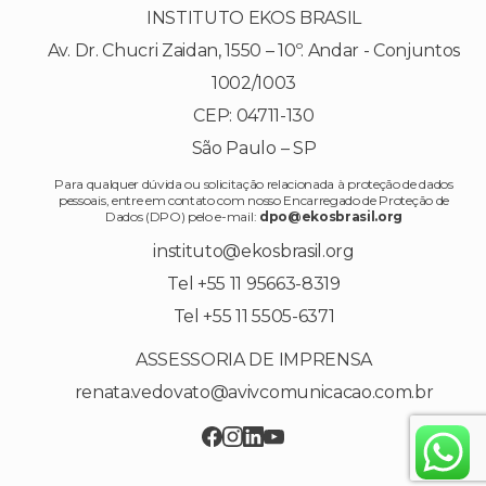
INSTITUTO EKOS BRASIL
Av. Dr. Chucri Zaidan, 1550 – 10º. Andar - Conjuntos
1002/1003
CEP: 04711-130
São Paulo – SP
Para qualquer dúvida ou solicitação relacionada à proteção de dados
pessoais, entre em contato com nosso Encarregado de Proteção de
Dados (DPO) pelo e-mail:
dpo@ekosbrasil.org
instituto@ekosbrasil.org
Tel +55 11 95663-8319
Tel +55 11 5505-6371
ASSESSORIA DE IMPRENSA
renata.vedovato@avivcomunicacao.com.br